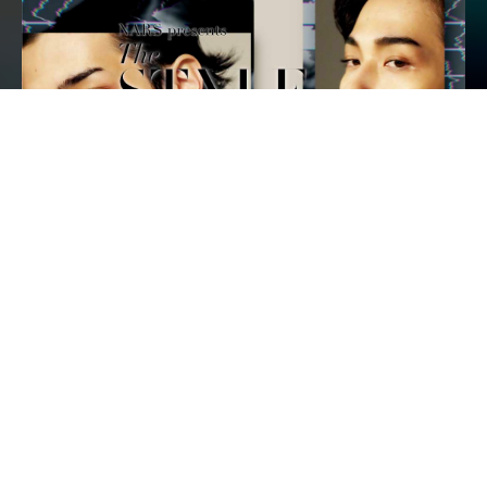
1
2
3
Harper’s BAZAAR
70sムードを醸す、横浜流星のニュールック
三木 真人